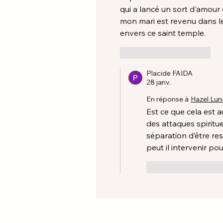
qui a lancé un sort d'amour 
mon mari est revenu dans les
envers ce saint temple.
J'aime
Répondre
Placide FAIDA
28 janv.
En réponse à
Hazel Lun
Est ce que cela est 
des attaques spiritue
séparation d’être re
peut il intervenir pou
J'aime
Répo