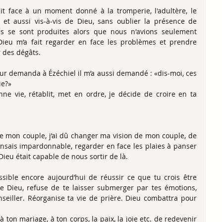
it face à un moment donné à la tromperie, l'adultère, le 
t aussi vis-à-vis de Dieu, sans oublier la présence de 
 se sont produites alors que nous n'avions seulement 
eu m’a fait regarder en face les problèmes et prendre 
 des dégâts. 
 demanda à Ézéchiel il m’a aussi demandé : «dis-moi, ces 
ie?»
nne vie, rétablit, met en ordre, je décide de croire en ta 
 mon couple, j’ai dû changer ma vision de mon couple, de 
sais impardonnable, regarder en face les plaies à panser 
Dieu était capable de nous sortir de là.
ossible encore aujourd’hui de réussir ce que tu crois être 
de Dieu, refuse de te laisser submerger par tes émotions, 
eiller. Réorganise ta vie de prière. Dieu combattra pour 
 ton mariage, à ton corps, la paix, la joie etc. de redevenir 