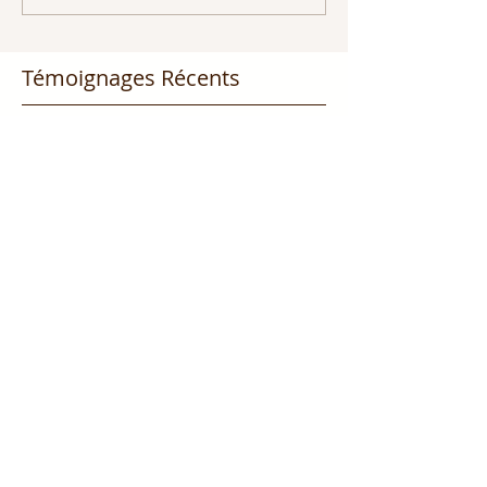
Témoignages Récents
Dieu t’appelle à être une
présence réconfortante pour
les personnes malades et
affligées!!
Tu es appelé être un
médiateur!!! Partie 1
Dieu promet de nous écouter !