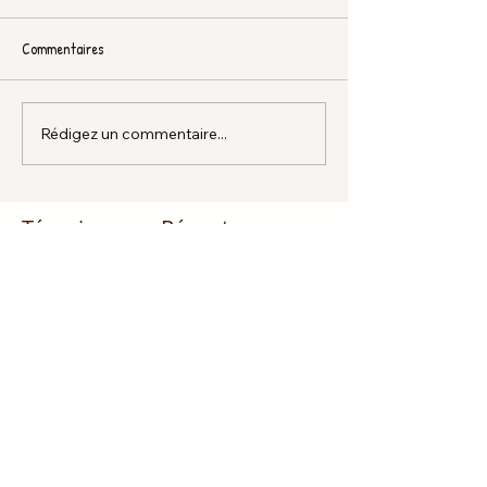
Commentaires
Rédigez un commentaire...
Témoignages Récents
Tu es appelé être un
médiateur!!! Partie 1
Dieu promet de nous écouter !