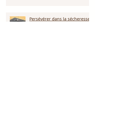
Persévérer dans la sécheresse :
attendre la pluie et la provision
de Dieu!!!
L’amour pardonne-t-il tout ?
Notre Dieu est plus grand que
notre géant !
Proclame le nom de Jésus !