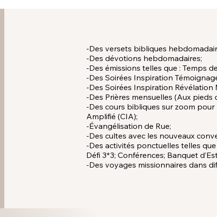
-Des versets bibliques hebdomadair
Acceuillez les visiteurs du site
-Des dévotions hebdomadaires;
Double-cliquez i
-Des émissions telles que : Temps de
-Des Soirées Inspiration Témoignage
-Des Soirées Inspiration Révélation 
-Des Prières mensuelles (Aux pieds d
-Des cours bibliques sur zoom pour l
Amplifié (CIA);
-Évangélisation de Rue;
-Des cultes avec les nouveaux conver
-Des activités ponctuelles telles que 
Défi 3*3; Conférences; Banquet d’E
-Des voyages missionnaires dans diff