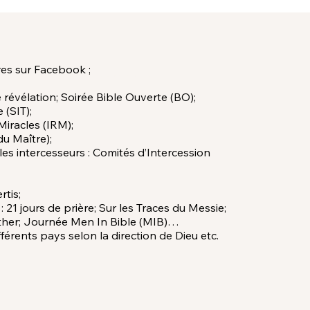
es sur Facebook ;
 avec une introduction courte et attrayante.
ci pour ajouter votre texte.
 révélation; Soirée Bible Ouverte (BO);
 (SIT);
Miracles (IRM);
u Maître);
es intercesseurs : Comités d’Intercession
tis;
: 21 jours de prière; Sur les Traces du Messie;
sther; Journée Men In Bible (MIB)…
érents pays selon la direction de Dieu etc.