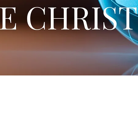
as accordée, mais je dis que tu
 ne cache pas ta fidèle
Qui 