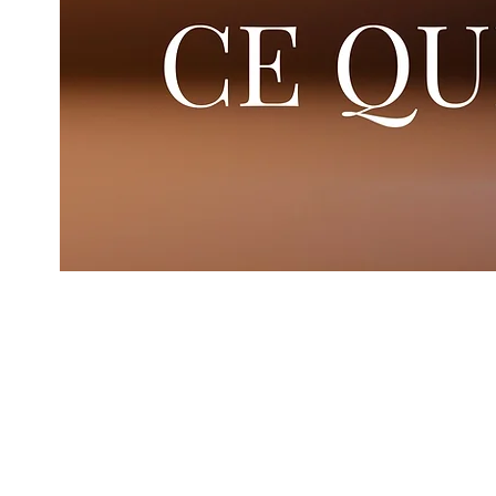
​​«Je ne garde pas secrète la délivrance que tu m’
es un vrai sauveur. Devant la grande assemblée je
bonté». Psaumes 40:11