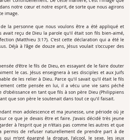
arder continuellement. De cette manière, c'est l'image que 
dans notre cœur et notre esprit, de sorte que nous agirons 
te image.
 de la personne que nous voulons être a été appliqué et 
avait reçu de Dieu la parole qu'il était son fils bien-aimé, 
ection (Matthieu 3:17). C'est cette déclaration qui a été le 
us. Déjà à l'âge de douze ans, Jésus voulait s'occuper des 
ensée d'être le fils de Dieu, en essayant de le faire douter 
raiment le cas. Jésus enseignera à ses disciples et aux Juifs 
pable de les relier à Dieu. Parce qu'il savait qu'il était le fils 
llement cette pensée en lui, il a vécu une vie sans péché 
e d'obéissance en tant que fils à son père Dieu (Philippiens 
ant que son père le soutenait dans tout ce qu'il faisait.
ndant mon adolescence et ma jeunesse, une période où je 
ur ce que je devais être et faire. J'avais décidé très jeune 
garder à l'esprit que je n'étais pas comme les autres et que 
'a permis de refuser naturellement de prendre part à de 
qui m'ont épargné la drogue, l'alcool, le sexe, les jeux 