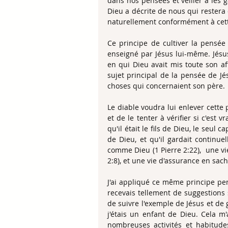
dans nos pensées et veiller à les g
Dieu a décrite de nous qui restera 
naturellement conformément à cet
Ce principe de cultiver la pensée
enseigné par Jésus lui-même. Jésus 
en qui Dieu avait mis toute son aff
sujet principal de la pensée de Jés
choses qui concernaient son père.
Le diable voudra lui enlever cette p
et de le tenter à vérifier si c'est v
qu'il était le fils de Dieu, le seul ca
de Dieu, et qu'il gardait continue
comme Dieu (1 Pierre 2:22),  une vi
2:8), et une vie d'assurance en sach
J'ai appliqué ce même principe pe
recevais tellement de suggestions s
de suivre l'exemple de Jésus et de 
j'étais un enfant de Dieu. Cela m
nombreuses activités et habitudes 