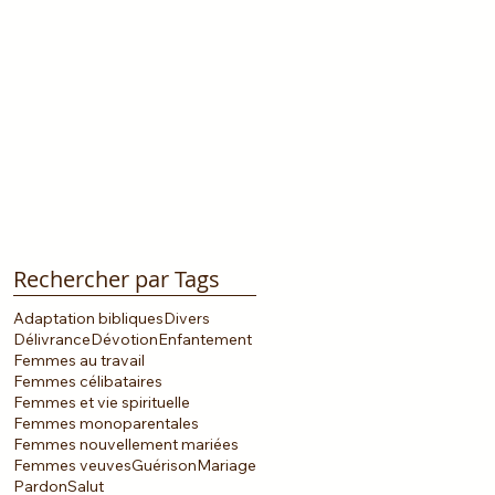
Rechercher par Tags
Adaptation bibliques
Divers
Délivrance
Dévotion
Enfantement
Femmes au travail
Femmes célibataires
Femmes et vie spirituelle
Femmes monoparentales
Femmes nouvellement mariées
Femmes veuves
Guérison
Mariage
Pardon
Salut