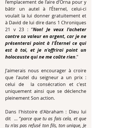
l’emplacement de l’aire d’Orna pour y 
bâtir un autel à l’Éternel, celui-ci 
voulait la lui donner gratuitement et 
à David de lui dire dans 1 Chroniques 
21 v 23 : ‘’
Non! Je veux l'acheter 
contre sa valeur en argent, car je ne 
présenterai point à l'Éternel ce qui 
est à toi, et je n'offrirai point un 
holocauste qui ne me coûte rien
.’’
J'aimerais nous encourager à croire 
que l'autel du seigneur a un prix : 
celui de  la consécration et c'est 
uniquement ainsi que se déclenche 
pleinement Son action.
Dans l'histoire d'Abraham : Dieu lui 
dit  … ‘’
parce que tu as fais cela, et que 
tu n'as pas refusé ton fils, ton unique, Je 