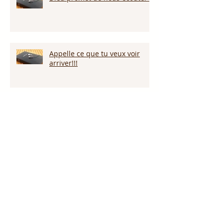
Appelle ce que tu veux voir
arriver!!!
Persévérer dans la sécheresse :
attendre la pluie et la provision
de Dieu!!!
L’amour pardonne-t-il tout ?
Notre Dieu est plus grand que