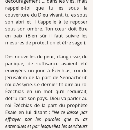
découragement … dans les vies, mais 
rappelle-toi que tu es sous la 
couverture du Dieu vivant, tu es sous 
son abri et Il t’appelle à te reposer 
sous son ombre. Ton cœur doit être 
en paix. (Bien sûr il faut suivre les 
mesures de protection et être sage!).
Des nouvelles de peur, d’angoisse, de 
panique, de suffisance avaient été 
envoyées un jour à Ézéchias, roi de 
Jérusalem de la part de Sennachérib 
roi d’Assyrie. Ce dernier fit dire au roi 
Ézéchias en un mot qu’il réduirait, 
détruirait son pays. Dieu va parler au 
roi Ézéchias de la part du prophète 
Esaïe en lui disant : ‘
’Ne te laisse pas 
effrayer par les paroles que tu as 
entendues et par lesquelles les serviteurs 