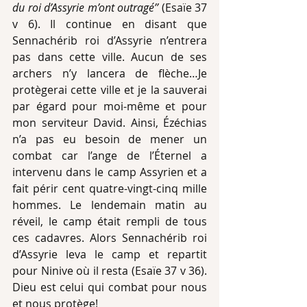
du roi d’Assyrie m’ont outragé’’
 (Esaïe 37 
v 6). Il continue en disant que 
Sennachérib roi d’Assyrie n’entrera 
pas dans cette ville. Aucun de ses 
archers n’y lancera de flèche…Je 
protègerai cette ville et je la sauverai 
par égard pour moi-même et pour 
mon serviteur David. Ainsi, Ézéchias 
n’a pas eu besoin de mener un 
combat car l’ange de l’Éternel a 
intervenu dans le camp Assyrien et a 
fait périr cent quatre-vingt-cinq mille 
hommes. Le lendemain matin au 
réveil, le camp était rempli de tous 
ces cadavres. Alors Sennachérib roi 
d’Assyrie leva le camp et repartit 
pour Ninive où il resta (Esaïe 37 v 36). 
Dieu est celui qui combat pour nous 
et nous protège!