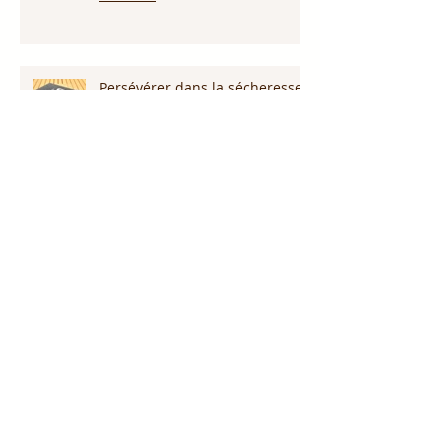
Persévérer dans la sécheresse :
attendre la pluie et la provision
de Dieu!!!
L’amour pardonne-t-il tout ?
Notre Dieu est plus grand que
notre géant !
Proclame le nom de Jésus !