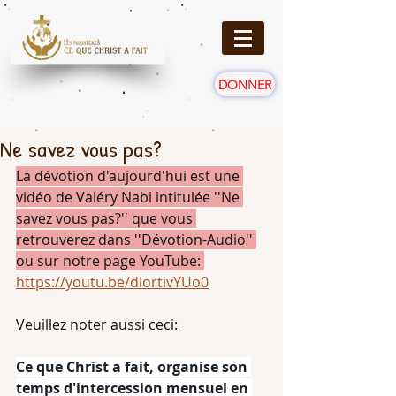
DONNER
Ne savez vous pas?
La dévotion d'aujourd'hui est une 
vidéo de Valéry Nabi intitulée ''Ne 
savez vous pas?'' que vous 
retrouverez dans ''Dévotion-Audio'' 
ou sur notre page YouTube: 
https://youtu.be/dlortivYUo0
Veuillez noter aussi ceci:
Ce que Christ a fait, organise son 
temps d'intercession mensuel en 