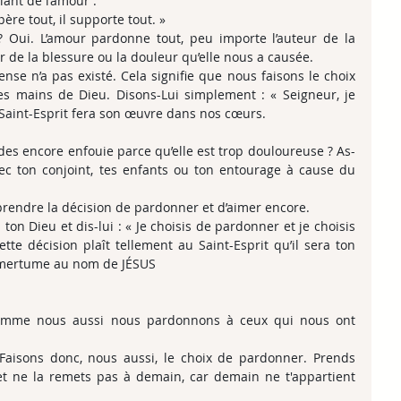
lant de l’amour :
spère tout, il supporte tout. »
? Oui. L’amour pardonne tout, peu importe l’auteur de la 
 de la blessure ou la douleur qu’elle nous a causée.
ense n’a pas existé. Cela signifie que nous faisons le choix 
es mains de Dieu. Disons-Lui simplement : « Seigneur, je 
 Saint-Esprit fera son œuvre dans nos cœurs.
des encore enfouie parce qu’elle est trop douloureuse ? As-
ec ton conjoint, tes enfants ou ton entourage à cause du 
 prendre la décision de pardonner et d’aimer encore.
n Dieu et dis-lui : « Je choisis de pardonner et je choisis 
ette décision plaît tellement au Saint-Esprit qu’il sera ton 
 amertume au nom de JÉSUS
omme nous aussi nous pardonnons à ceux qui nous ont 
aisons donc, nous aussi, le choix de pardonner. Prends 
t ne la remets pas à demain, car demain ne t'appartient 