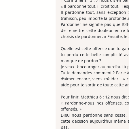
1 Corinthiens 13 : 7 nous dit en par
« Il pardonne tout, il croit tout, il e
Il pardonne tout, sans exception 
trahison, peu importe la profondeur
Pardonner ne signifie pas que l’off
de remettre cette douleur entre l
choisis de pardonner. » Ensuite, le
Quelle est cette offense que tu gar
tu perdu cette belle complicité av
manque de pardon ?
Je veux t’encourager aujourd’hui à
Tu te demandes comment ? Parle à to
d’aimer encore, viens m’aider . » c
aide pour te sortir de toute cette
Pour finir, Matthieu 6 : 12 nous dit :
« Pardonne-nous nos offenses, c
offensés. »
Dieu nous pardonne sans cesse. F
cette décision aujourd’hui même e
pas.