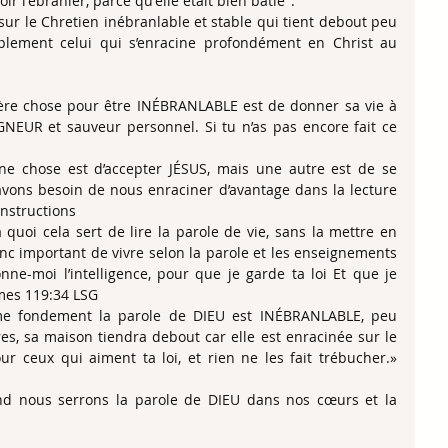
r l'ébranler, parce qu'elle était bien bâtie''.
ur le Chretien inébranlable et stable qui tient debout peu 
implement celui qui s’enracine profondément en Christ au 
ière chose pour être INÉBRANLABLE est de donner sa vie à 
NEUR et sauveur personnel. Si tu n’as pas encore fait ce 
ne chose est d’accepter JÉSUS, mais une autre est de se 
avons besoin de nous enraciner d’avantage dans la lecture 
instructions
 quoi cela sert de lire la parole de vie, sans la mettre en 
onc important de vivre selon la parole et les enseignements 
ne-moi l’intelligence, pour que je garde ta loi Et que je 
‭119‬:‭34‬ ‭LSG‬‬
e fondement la parole de DIEU est INÉBRANLABLE, peu 
es, sa maison tiendra debout car elle est enracinée sur le 
 ceux qui aiment ta loi, et rien ne les fait trébucher.» 
nd nous serrons la parole de DIEU dans nos cœurs et la 