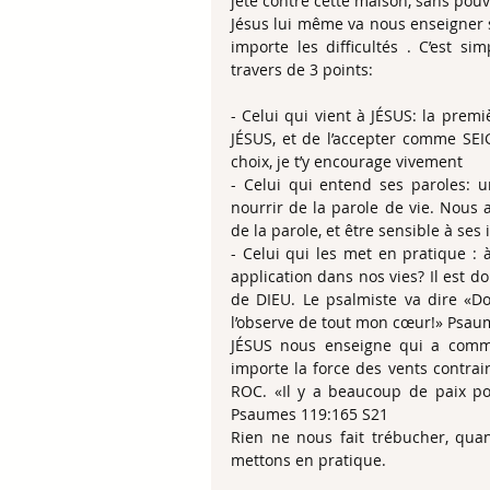
jeté contre cette maison, sans pouvoi
Jésus lui même va nous enseigner s
importe les difficultés . C’est s
travers de 3 points:
- Celui qui vient à JÉSUS: la prem
JÉSUS, et de l’accepter comme SEIG
choix, je t’y encourage vivement
- Celui qui entend ses paroles: u
nourrir de la parole de vie. Nous 
de la parole, et être sensible à ses 
- Celui qui les met en pratique : à
application dans nos vies? Il est d
de DIEU. Le psalmiste va dire «Don
l’observe de tout mon cœur!» Psaumes‬ 
JÉSUS nous enseigne qui a comm
importe la force des vents contrair
ROC. «Il y a beaucoup de paix pour
Psaumes‬ ‭119‬:‭165‬ ‭S21‬‬
Rien ne nous fait trébucher, qua
mettons en pratique.