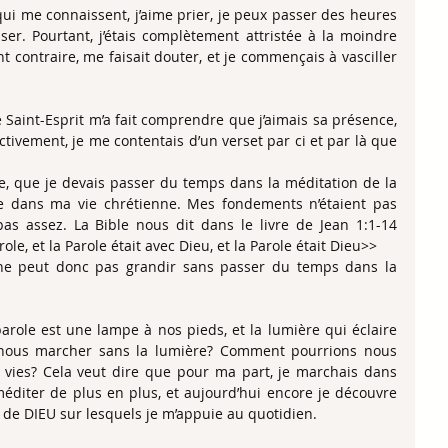
ui me connaissent, j’aime prier, je peux passer des heures 
er. Pourtant, j’étais complètement attristée à la moindre 
t contraire, me faisait douter, et je commençais à vasciller 
e Saint-Esprit m’a fait comprendre que j’aimais sa présence, 
ctivement, je me contentais d’un verset par ci et par là que 
re, que je devais passer du temps dans la méditation de la 
lle dans ma vie chrétienne. Mes fondements n’étaient pas 
pas assez. La Bible nous dit dans le livre de Jean 1:1-14 
e, et la Parole était avec Dieu, et la Parole était Dieu>>
ne peut donc pas grandir sans passer du temps dans la 
arole est une lampe à nos pieds, et la lumière qui éclaire 
nous marcher sans la lumière? Comment pourrions nous 
s vies? Cela veut dire que pour ma part, je marchais dans 
méditer de plus en plus, et aujourd’hui encore je découvre 
 de DIEU sur lesquels je m’appuie au quotidien.