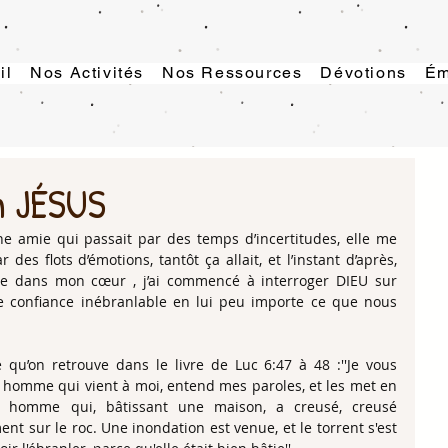
il
Nos Activités
Nos Ressources
Dévotions
Ém
n JÉSUS
e amie qui passait par des temps d’incertitudes, elle me 
des flots d’émotions, tantôt ça allait, et l’instant d’après, 
uite dans mon cœur , j’ai commencé à interroger DIEU sur 
e confiance inébranlable en lui peu importe ce que nous 
qu’on retrouve dans le livre de Luc 6:47 à 48 :''Je vous 
 homme qui vient à moi, entend mes paroles, et les met en 
n homme qui, bâtissant une maison, a creusé, creusé 
t sur le roc. Une inondation est venue, et le torrent s'est 