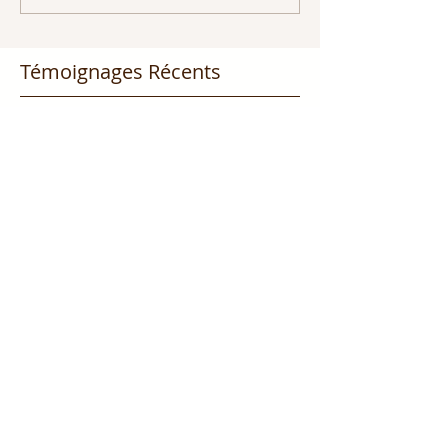
Témoignages Récents
Tu es appelé être un
médiateur!!! Partie 1
Dieu promet de nous écouter !
Appelle ce que tu veux voir
arriver!!!