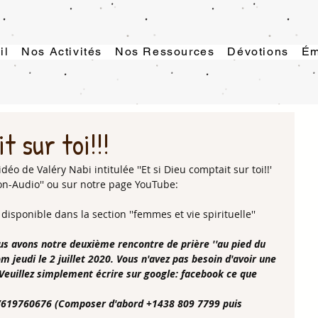
il
Nos Activités
Nos Ressources
Dévotions
Ém
t sur toi!!!
éo de Valéry Nabi intitulée ''Et si Dieu comptait sur toi!!' 
on-Audio'' ou sur notre page YouTube: 
 disponible dans la section ''femmes et vie spirituelle''
s avons notre deuxième rencontre de prière ''au pied du 
m jeudi le 2 juillet 2020. Vous n'avez pas besoin d'avoir une 
Veuillez simplement écrire sur google: facebook ce que 
j/619760676 (Composer d'abord +1438 809 7799 puis 