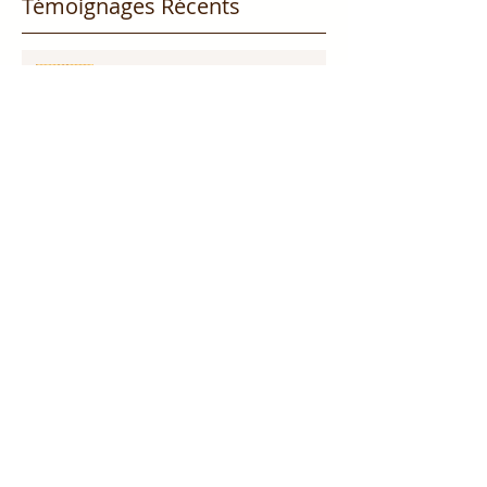
Témoignages Récents
Tu es appelé être un
médiateur!!! Partie 1
Dieu promet de nous écouter !
Appelle ce que tu veux voir
arriver!!!
Persévérer dans la sécheresse :
attendre la pluie et la provision
de Dieu!!!