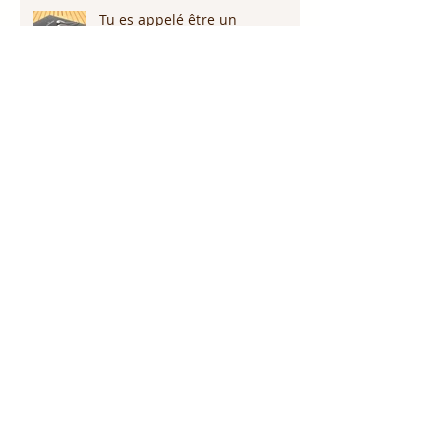
Tu es appelé être un
médiateur!!! Partie 1
Dieu promet de nous écouter !
Appelle ce que tu veux voir
arriver!!!
Persévérer dans la sécheresse :
attendre la pluie et la provision
de Dieu!!!