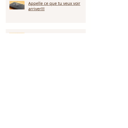
Appelle ce que tu veux voir
arriver!!!
Persévérer dans la sécheresse :
attendre la pluie et la provision
de Dieu!!!
L’amour pardonne-t-il tout ?
Notre Dieu est plus grand que
notre géant !