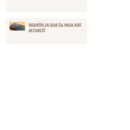
Appelle ce que tu veux voir
arriver!!!
Persévérer dans la sécheresse :
attendre la pluie et la provision
de Dieu!!!
L’amour pardonne-t-il tout ?
Notre Dieu est plus grand que
notre géant !