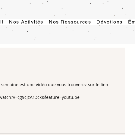
il
Nos Activités
Nos Ressources
Dévotions
Ém
a semaine est une vidéo que vous trouverez sur le lien
/watch?v=cg9cjzArDck&feature=youtu.be 