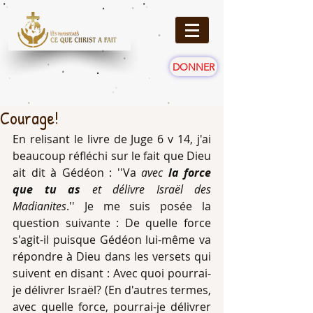
DONNER
Courage!
En relisant le livre de Juge 6 v 14, j'ai 
beaucoup réfléchi sur le fait que Dieu 
ait dit à Gédéon : ''Va 
avec 
la force 
que tu as
 et délivre Israël des 
Madianites
.'' Je me suis posée la 
question suivante : De quelle force 
s'agit-il puisque Gédéon lui-même va 
répondre à Dieu dans les versets qui 
suivent en disant : Avec quoi pourrai-
je délivrer Israël? (En d'autres termes, 
avec quelle force, pourrai-je délivrer 