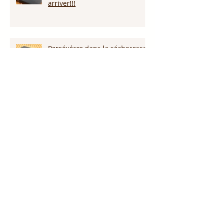
arriver!!!
Persévérer dans la sécheresse :
attendre la pluie et la provision
de Dieu!!!
L’amour pardonne-t-il tout ?
Notre Dieu est plus grand que
notre géant !
Proclame le nom de Jésus !