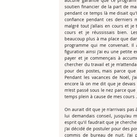
aucune garantie que ce programme
soutien financier de la part de ma 
pendant ce temps là me disait qu'Il
confiance pendant ces derniers m
malgré tout j'allais en cours et j
cours et je réussissais bien. Le
beaucoup plus à ma place que dans
programme qui me convenait. Il a
figuration ainsi j'ai eu une petite e
payer et je commençais à accumul
chercher du travail et je m'attenda
pour des postes, mais parce que j'
Pendant les vacances de Noël, j'ai
encore là on me dit que je devais 
m'est passé sous le nez parce que 
temps plein à cause de mes cours .
On aurait dit que je n'arrivais pas 
lui demandais conseil, jusqu'au 
esprit qu'il faudrait que je cherc
j'ai décidé de postuler pour des po
commis de bureau de nuit. J'ai p