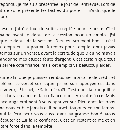
répondu, je me suis présentée le jour de l'entrevue. Lors de 
t de suite présenté les tâches du poste. Il m'a dit que le 
aire. 
besoin. J'ai été tout de suite acceptée pour le poste. C'est 
ine avant le début de la session pour un emploi. J'ai 
 le début de la session. Dieu est vraiment bon. Il n'est 
à temps et Il a pourvu à temps pour l'emploi dont javais 
temps sur un verset, ayant la certitude que Dieu ne m'avait 
ndonne mes études faute d'argent. C'est certain que tout 
re serrée côté finance, mais cet emploi va beaucoup aider. 
 suite afin que je puisses rembourser ma carte de crédit et 
oblème. Le verset sur lequel je me suis appuyée est dans 
eigneur, l'Éternel, le Saint d'Israël: C'est dans la tranquillité 
est dans le calme et la confiance que sera votre force. Mais 
 encourage vraiment à vous appuyer sur Dieu dans les bons 
 ne nous oublie jamais et Il pourvoit toujours en son temps. 
moi Il le fera pour vous aussi dans sa grande bonté. Nous 
écouter et Lui faire confiance. C'est en restant calme et en 
notre force dans la tempête.