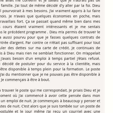
 allait me convenir et je savais que je n'aurais pas de 
famille. J'ai tout de même décidé d'y aller par la foi. Dieu 
 pourvoirait à mes besoins. J'ai vraiment appris à lui faire 
ois. Je n'avais que quelques économies en poche, mais 
e travaillais fort. Ça se passait quand même bien dans mes 
s cours étaient vraiment intéressants et je me sentais 
 le précédent programme . Dieu m'a permis de trouver le 
 aussi pourvu pour que je fasses quelques contrats de 
ntrée d'argent. Par contre ce n'était pas suffisant pour tout 
er des dettes sur ma carte de crédit. Je continuais de 
is à Dieu mais rien ne semblait fonctionner. On m'appelait 
avais besoin d'un emploi à temps partiel j'étais refusé. 
 décidé de postuler pour du service à la clientèle, mais 
être disponible à temps plein pour la formation. Le poste 
j'ai du mentionner que je ne pouvais pas être disponible à 
 Je commençais à être à bout.
à trouver le poste qui me correspondait. Je priais Dieu et je 
moment où j'ai commencé à avoir cette pensée dans mon 
he un emploi de nuit. Je commençais à beaucoup y penser et 
stes de nuit. C'est alors que je suis tombée sur un poste de 
ostulée et le jour même j'ai reçu un courriel avec une 