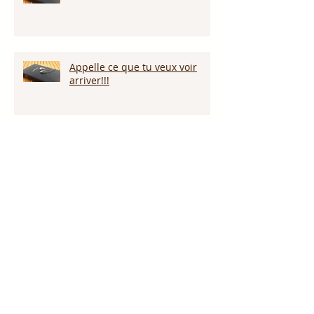
Appelle ce que tu veux voir
arriver!!!
Persévérer dans la sécheresse :
attendre la pluie et la provision
de Dieu!!!
L’amour pardonne-t-il tout ?
Notre Dieu est plus grand que