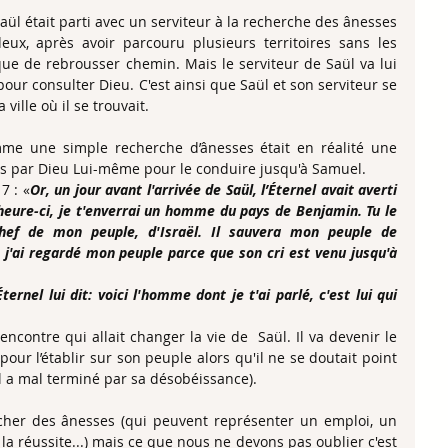
aül était parti avec un serviteur à la recherche des ânesses 
ux, après avoir parcouru plusieurs territoires sans les 
que de rebrousser chemin. Mais le serviteur de Saül va lui 
our consulter Dieu. C'est ainsi que Saül et son serviteur se 
ille où il se trouvait.
me une simple recherche d’ânesses était en réalité une 
s par Dieu Lui-même pour le conduire jusqu'à Samuel.
7 : «
Or, un jour avant l'arrivée de Saül, l’Éternel avait averti 
eure-ci, je t'enverrai un homme du pays de Benjamin. Tu le 
ef de mon peuple, d'Israël. Il sauvera mon peuple de 
t, j'ai regardé mon peuple parce que son cri est venu jusqu'à 
rnel lui dit: voici l'homme dont je t'ai parlé, c'est lui qui 
ncontre qui allait changer la vie de  Saül. Il va devenir le 
 pour l’établir sur son peuple alors qu'il ne se doutait point 
l a mal terminé par sa désobéissance).
cher des ânesses (qui peuvent représenter un emploi, un 
 la réussite...) mais ce que nous ne devons pas oublier c'est 