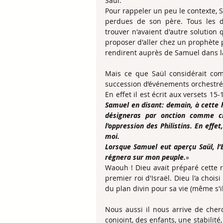
Saül.
Pour rappeler un peu le contexte, S
perdues de son père. Tous les de
trouver n'avaient d'autre solution 
proposer d'aller chez un prophète p
rendirent auprès de Samuel dans la v
Mais ce que Saül considérait com
succession d’événements orchestré
En effet il est écrit aux versets 15-1
Samuel en disant: demain, à cette h
désigneras par onction comme ch
l’oppression des Philistins. En effe
moi.
Lorsque Samuel eut aperçu Saül, l’Éte
régnera sur mon peuple.
»
Waouh ! Dieu avait préparé cette re
premier roi d'Israël. Dieu l'a choisi
du plan divin pour sa vie (même s'i
Nous aussi il nous arrive de cher
conjoint, des enfants, une stabilité,