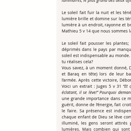
luminaires, le plus grand des deux afi
Le soleil fait fuir la nuit et les tén
lumière brille et domine sur les té
lumière à un endroit, rayonne et bri
Mathieu 5 v 14 que nous sommes la 
Le soleil fait pousser les plantes
déprimés dans le pays par manque 
soleil est indispensable au monde. 
tu réalises cela?
Vous savez, à un moment donné, Die
et Baraq en tête) lors de leur ba
l’armée. Après cette victoire, Déb
Voici un extrait : Juges 5 v 31 ‘
’Et
éclatant, il se lève!’’ Pourquoi dema
une grande importance dans ce monde
guérit, donne de l’énergie, fait croi
le faire. Sa présence est indisp
chaque enfant de Dieu se lève co
illuminé, les gens seront attirés
lumières. Mais combien qui sont 