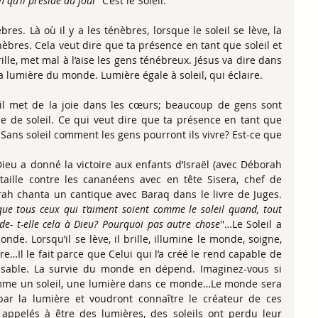
n qu’il préside au jour
’’ C’est le Soleil.
èbres. Là où il y a les ténèbres, lorsque le soleil se lève, la 
nèbres. Cela veut dire que ta présence en tant que soleil et 
lle, met mal à l’aise les gens ténébreux. Jésus va dire dans 
lumière du monde. Lumière égale à soleil, qui éclaire.
; il met de la joie dans les cœurs; beaucoup de gens sont 
de soleil. Ce qui veut dire que ta présence en tant que 
Sans soleil comment les gens pourront ils vivre? Est-ce que 
u a donné la victoire aux enfants d’Israël (avec Déborah 
taille contre les cananéens avec en tête Sisera, chef de 
orah chanta un cantique avec Baraq dans le livre de Juges. 
 que tous ceux qui t’aiment soient comme le soleil quand, tout 
nde- t-elle cela à Dieu? Pourquoi pas autre chose
''…Le Soleil a 
. Lorsqu’il se lève, il brille, illumine le monde, soigne, 
tre…Il le fait parce que Celui qui l’a créé le rend capable de 
ensable. La survie du monde en dépend. Imaginez-vous si 
mme un soleil, une lumière dans ce monde…Le monde sera 
 par la lumière et voudront connaître le créateur de ces 
appelés à être des lumières, des soleils ont perdu leur 