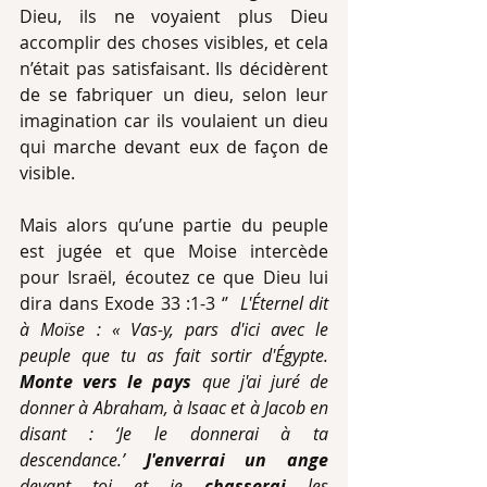
Dieu, ils ne voyaient plus Dieu 
accomplir des choses visibles, et cela 
n’était pas satisfaisant. Ils décidèrent 
de se fabriquer un dieu, selon leur 
imagination car ils voulaient un dieu 
qui marche devant eux de façon de 
visible.
Mais alors qu’une partie du peuple 
est jugée et que Moise intercède 
pour Israël, écoutez ce que Dieu lui 
dira dans Exode 33 :1-3 ‘’  
L'Éternel dit 
à Moïse : « Vas-y, pars d'ici avec le 
peuple que tu as fait sortir d'Égypte. 
Monte vers le pays
 que j'ai juré de 
donner à Abraham, à Isaac et à Jacob en 
disant : ‘Je le donnerai à ta 
descendance.’ 
J'enverrai un ange
devant toi et je 
chasserai
 les 