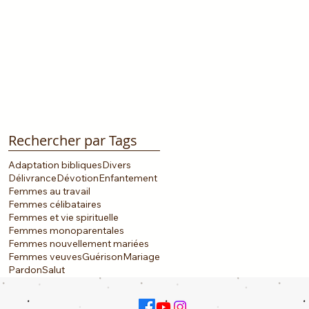
Rechercher par Tags
Adaptation bibliques
Divers
Délivrance
Dévotion
Enfantement
Femmes au travail
Femmes célibataires
Femmes et vie spirituelle
Femmes monoparentales
Femmes nouvellement mariées
Femmes veuves
Guérison
Mariage
Pardon
Salut