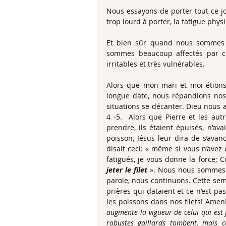
Nous essayons de porter tout ce jo
trop lourd à porter, la fatigue ph
Et bien sûr quand nous sommes f
sommes beaucoup affectés par ce
irritables et très vulnérables.
Alors que mon mari et moi étions
longue date, nous répandions nos 
situations se décanter. Dieu nous a
4 -5.  Alors que Pierre et les autr
prendre, ils étaient épuisés, n’ava
poisson, Jésus leur dira de s’avan
disait ceci: « même si vous n’avez 
fatigués, je vous donne la force; 
jeter le filet
 ». Nous nous sommes r
parole, nous continuons. Cette se
prières qui dataient et ce n’est pas
les poissons dans nos filets! Amen! 
augmente la vigueur de celui qui est f
robustes gaillards tombent, mais ce