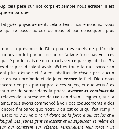
ug, cela pèse sur nos corps et semble nous écraser. Il est 
ysique embarque.
atigués physiquement, cela atteint nos émotions. Nous 
 qui se passe autour de nous et par conséquent plus 
 dans la présence de Dieu pour des sujets de prière de 
cœurs, en lui parlant de notre fatigue à ne pas voir ces 
 parlé par le biais de mon mari avec ce passage de Luc 5 v 
es disciples disaient avoir pêchés toute la nuit sans rien 
ient plus d’espoir et étaient abattus de n’avoir pris aucun 
cer en eau profonde et de jeter 
encore
 le filet. Dieu nous 
encore rien pris par rapport à ces sujets, et que vous êtes 
Continuez de semer dans la prière, 
avancez et continuez de 
elevés de la présence de Dieu en disant Seigneur, sur ta 
maine, nous avons commencé à voir des exaucements à des 
 encore fini parce que notre Dieu est celui qui fait remplir 
Esaïe 40 v 29 va dire ‘’
Il donne de la force à qui est las et il 
atigué. Les jeunes gens se lassent et ils s’épuisent, et même de 
ux qui comptent sur l’Éternel renouvellent leur force : ils 