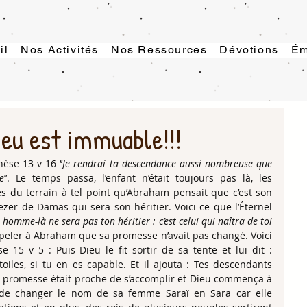
il
Nos Activités
Nos Ressources
Dévotions
Ém
eu est immuable!!!
èse 13 v 16 ‘’
Je rendrai ta descendance aussi nombreuse que 
e
’’. Le temps passa, l’enfant n’était toujours pas là, les 
du terrain à tel point qu’Abraham pensait que c’est son 
iezer de Damas qui sera son héritier. Voici ce que l’Éternel 
 homme-là ne sera pas ton héritier : c’est celui qui naîtra de toi 
appeler à Abraham que sa promesse n’avait pas changé. Voici 
 15 v 5 : Puis Dieu le fit sortir de sa tente et lui dit : 
oiles, si tu en es capable. Et il ajouta : Tes descendants 
La promesse était proche de s’accomplir et Dieu commença à 
de changer le nom de sa femme Saraï en Sara car elle 