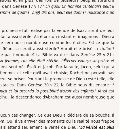
ions et en plus, des rois de plusieurs peuples sortiront 
e dans Genèse 17 v 17 ‘’ 
Eh quoi! Un homme centenaire peut-il 
femme de quatre- vingt-dix ans, peut-elle donner naissance à un 
promesse fut réalisé par la venue de Isaac sortit de leur 
ait aussi stérile. Arrêtons un instant et imaginons : Dieu a 
 sera aussi nombreuse comme les étoiles. Est-ce que la 
Rébecca serait aussi stérile? Aurait-elle brisé la chaîne? 
le pas immuable? La Bible va dire dans Genèse 25 v 21 : 
a femmes, car elle était stérile. L’Éternel exauça sa prière et 
 Ainsi sont nés Ésaü et Jacob. Par la suite, Jacob, celui qui a 
femmes et celle qu’il avait choisie, Rachel ne pouvait pas 
veut se briser. Pourtant la promesse de Dieu reste telle, elle 
ne change pas peu importe les obstacles. Dans Genèse 30 v 22, la Bible nous dit encore : ‘’ 
auça et lui accorda la possibilité d’avoir des enfants.
’’ Ainsi est 
rd’hui, la descendance d’Abraham est aussi nombreuse que 
cun cas changer. Ce que Dieu a déclaré de sa bouche, il 
om. Oui il va arriver des moments où la réalité nous frappe 
ais attend seulement la vérité de Dieu. ‘’
La vérité est plus 