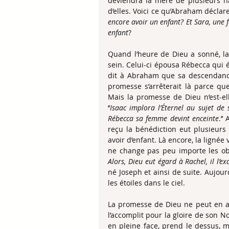
deviendra la mère de plusieurs nat
d’elles. Voici ce qu’Abraham déclar
encore avoir un enfant? Et Sara, une 
enfant
?
Quand l’heure de Dieu a sonné, la 
sein. Celui-ci épousa Rébecca qui ét
dit à Abraham que sa descendance
promesse s’arrêterait là parce que 
Mais la promesse de Dieu n’est-el
‘’
Isaac implora l’Éternel au sujet de s
Rébecca sa femme devint enceinte
.’’
reçu la bénédiction eut plusieurs 
avoir d’enfant. Là encore, la lignée 
Alors, Dieu eut égard à Rachel, il l’ex
né Joseph et ainsi de suite. Aujou
les étoiles dans le ciel.
La promesse de Dieu ne peut en au
l’accomplit pour la gloire de son N
en pleine face, prend le dessus, m