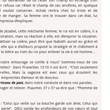
our lui demander de lui céder son champ en échange d’un 
er refusa car c’était le champ de ses ancêtres, en quelque 
l voulait conserver. Achab rentra chez lui triste et de 
de manger. Sa femme vint le trouver dans cet état, lui 
mpressa d’expliquer.  
 Jézabel, cette méchante femme; le roi est en colère, il a 
ration; mais sa réaction à elle, est d’empirer la situation. 
d’attiser sa colère, peut être que Naboth aurait eu grâce et 
elle qui a d'ailleurs proposé la stratégie et le châtiment à 
 la lettre au nom du roi pour enlever la vie à cet homme...
otre entourage se confie à nous? Sommes-nous de ces 
elles?  Dans Proverbes 13:10 il est écrit : ‘’C'est seulement 
relles, Mais la sagesse est avec ceux qui écoutent les 
es empreintes d’amour et de douceur.
rtisans de paix
, dans notre conduite et dans nos paroles.
rager et relever. Psaumes 37 v 37 va dire que : ‘’l’homme de 
 perte’’.  DIEU sonde les profondeurs de nos cœurs et tout 