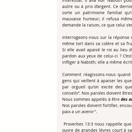
intéressât. Il alla voir Naboth p
autre ou à prix d’argent. Ce derni
sorte un patrimoine familial qu’i
mauvaise humeur; il refusa même 
demande la raison, ce que celui s’e
Interrogeons-nous sur la réponse de
même tort dans sa colère et sa frust
Si elle avait apaisé le roi au lieu 
pardon aux yeux de celui-ci ? C’est 
infliger à Naboth; elle a même écrit
Comment réagissons-nous quand n
gens qui veillent à apaiser les quer
par orgueil qu'on excite des que
conseils’’. Nos paroles doivent êtr
Nous sommes appelés à être 
des a
Nos paroles doivent fortifier, encou
paix a un avenir''.
 Proverbes 13:3 nous rappelle que : ‘’Celui qui veille sur sa bouche garde son âme; Celui qui 
ouvre de grandes lèvres court à sa