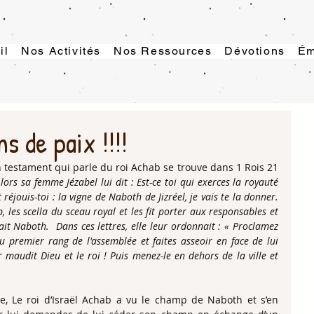
il
Nos Activités
Nos Ressources
Dévotions
Ém
s de paix !!!!
en testament qui parle du roi Achab se trouve dans 1 Rois 21 
’Alors sa femme Jézabel lui dit : Est-ce toi qui exerces la royauté 
 réjouis-toi : la vigne de Naboth de Jizréel, je vais te la donner.  
, les scella du sceau royal et les fit porter aux responsables et 
it Naboth.  Dans ces lettres, elle leur ordonnait : « Proclamez 
 premier rang de l'assemblée et faites asseoir en face de lui 
 maudit Dieu et le roi ! Puis menez-le en dehors de la ville et 
, Le roi d’Israël Achab a vu le champ de Naboth et s’en 