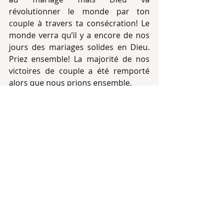
révolutionner le monde par ton 
couple à travers ta consécration! Le 
monde verra qu’il y a encore de nos 
jours des mariages solides en Dieu. 
Priez ensemble! La majorité de nos 
victoires de couple a été remporté 
alors que nous prions ensemble. 
Continuez de prier ensemble 
quelques soient les obstacles! À ceux 
qui avaient arrêté, recommencez à 
prier cette semaine. Soyez victorieux 
au nom de Jésus!  
Nicole Tapsoba Nabi. 