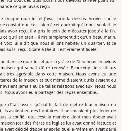
et. Au bout des trois jours, nous devions faire le point sur 
mandé ce que j’avais reçu. 
e chaque quartier et j’avais prié la dessus. Arrivée sur le 
e convint que c’est bien à cet endroit qu’il nous voulait. Je 
s avoir reçu. Il a pris le soin de m’écouter jusqu’ à la fin. 
 ce qu’il en était ? Il m’a simplement dit qu’un beau matin, 
ne voix lui a dit que nous allions habiter un quartier, et ce 
s aussi reçu, Gloire à Dieu! Il est vraiment fidèle! 
 dans ce quartier et par la grâce de Dieu nous en avions 
 maison qui venait d’être rénovée. Beaucoup de visiteurs 
tait très agréable dans cette maison. Nous avons eu une 
étaires de la maison et eux même disaient qu’ils avaient eu 
n’avaient jamais eu de telles relations avec eux. Nous nous 
s. Nous avons eu à partager des repas ensemble… 
 c’était assez spécial le fait de mettre leur maison en 
ls avaient eu des locataires et ne voulaient plus louer de 
ous a confié  que c’est la manière dont mon époux avait 
ison (car des frères de l’église lui avait donné l’astuce et 
elle avait décidé d’appeler après qu’elle-même en avait parlé 