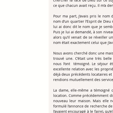
chercher la face de Dieu sur ce suj
ce que chacun avait reçu. Il m’a de
Pour ma part, j’avais pris le nom d
nom d’un quartier l’Esprit de Dieu m
lui ai donc dit le nom que je semblai
Puis je lui ai demandé, à son niveau
alors qu’il venait de se réveiller u
nom était exactement celui que j’avai
Nous avons cherché donc une maison
trouvé une. C’était une très belle
nous l’ont  témoigné. Le séjour é
excellente relation avec les propri
déjà deux précédents locataires et 
rendions mutuellement des service
La dame, elle-même a témoigné que
location. Comme précédemment dit, i
nouveau leur maison. Mais elle n
formulé l’annonce de recherche de ma
l’avaient encouragé à le faire), qu’