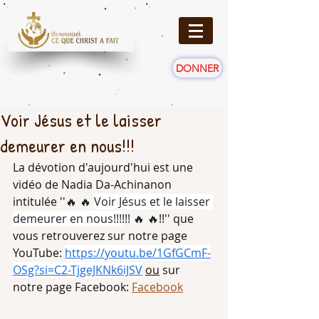
DONNER
Voir Jésus et le laisser
demeurer en nous!!!
La dévotion d'aujourd'hui est une 
vidéo de Nadia Da-Achinanon 
intitulée ''
🔥 🔥 
Voir Jésus et le laisser 
demeurer en nous!!!
!!! 🔥 🔥
!!'' que 
vous retrouverez sur notre page 
YouTube: 
https://youtu.be/1GfGCmF-
OSg?si=C2-TjgeJKNk6iJSV
ou
 sur 
notre page Facebook: 
Facebook