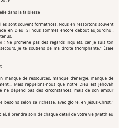
 56 :9
lle dans la faiblesse
Elles sont souvent formatrices. Nous en ressortons souvent 
ande en Dieu. Si nous sommes encore debout aujourd’hui, 
utenus.
toi ; Ne promène pas des regards inquiets, car je suis ton 
n secours, Je te soutiens de ma droite triomphante.” Ésaïe 
t
e un manque de ressources, manque d'énergie, manque de 
ement… Mais rappelons-nous que notre Dieu est Jéhovah 
élité ne dépend pas des circonstances, mais de son amour 
 besoins selon sa richesse, avec gloire, en Jésus-Christ." 
iel, Il prendra soin de chaque détail de votre vie (Matthieu 