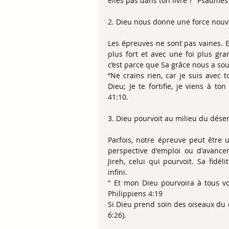
elles pas dans ton livre ?" Psaumes
​2. Dieu nous donne une force nouve
​Les épreuves ne sont pas vaines. 
plus fort et avec une foi plus gr
c’est parce que Sa grâce nous a so
“Ne crains rien, car je suis avec 
Dieu; Je te fortifie, je viens à to
41:10.
​3. Dieu pourvoit au milieu du déser
​Parfois, notre épreuve peut êtr
perspective d'emploi ou d'avanc
Jireh, celui qui pourvoit. Sa fid
infini.
​" Et mon Dieu pourvoira à tous vos
Philippiens 4:19
​Si Dieu prend soin des oiseaux du c
6:26).