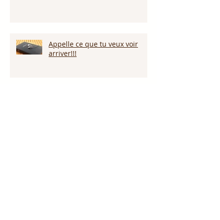
Appelle ce que tu veux voir
arriver!!!
Persévérer dans la sécheresse :
attendre la pluie et la provision
de Dieu!!!
L’amour pardonne-t-il tout ?
Notre Dieu est plus grand que
notre géant !