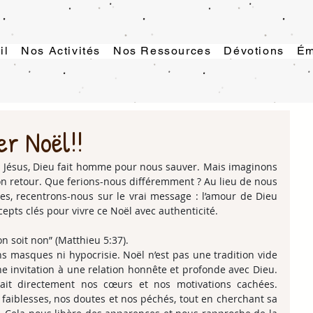
il
Nos Activités
Nos Ressources
Dévotions
Ém
er Noël!!
 Jésus, Dieu fait homme pour nous sauver. Mais imaginons 
on retour. Que ferions-nous différemment ? Au lieu de nous 
es, recentrons-nous sur le vrai message : l’amour de Dieu 
cepts clés pour vivre ce Noël avec authenticité.
on soit non” (Matthieu 5:37).
ns masques ni hypocrisie. Noël n’est pas une tradition vide 
e invitation à une relation honnête et profonde avec Dieu. 
rrait directement nos cœurs et nos motivations cachées. 
s faiblesses, nos doutes et nos péchés, tout en cherchant sa 