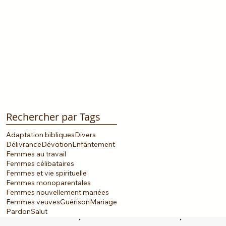
Rechercher par Tags
Adaptation bibliques
Divers
Délivrance
Dévotion
Enfantement
Femmes au travail
Femmes célibataires
Femmes et vie spirituelle
Femmes monoparentales
Femmes nouvellement mariées
Femmes veuves
Guérison
Mariage
Pardon
Salut