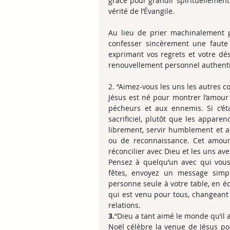
grâce pour grandir spirituellement
vérité de l’Évangile.
Au lieu de prier machinalement 
confesser sincèrement une faute
exprimant vos regrets et votre d
renouvellement personnel authentiq
2. “Aimez-vous les uns les autres c
Jésus est né pour montrer l’amour
pécheurs et aux ennemis. Si c’éta
sacrificiel, plutôt que les apparen
librement, servir humblement et acc
ou de reconnaissance. Cet amour 
réconcilier avec Dieu et les uns ave
Pensez à quelqu’un avec qui vous ê
fêtes, envoyez un message simple
personne seule à votre table, en éc
qui est venu pour tous, changeant 
relations.
3.
“Dieu a tant aimé le monde qu’il a
Noël célèbre la venue de Jésus pour