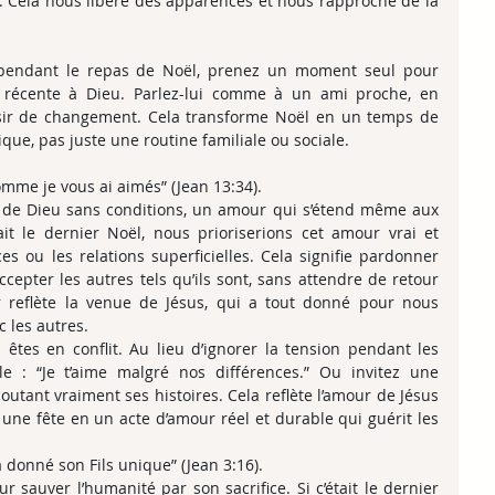
. Cela nous libère des apparences et nous rapproche de la 
pendant le repas de Noël, prenez un moment seul pour 
 récente à Dieu. Parlez-lui comme à un ami proche, en 
ésir de changement. Cela transforme Noël en un temps de 
ue, pas juste une routine familiale ou sociale.
omme je vous ai aimés” (Jean 13:34).
 de Dieu sans conditions, un amour qui s’étend même aux 
it le dernier Noël, nous prioriserions cet amour vrai et 
ces ou les relations superficielles. Cela signifie pardonner 
epter les autres tels qu’ils sont, sans attendre de retour 
reflète la venue de Jésus, qui a tout donné pour nous 
c les autres.
tes en conflit. Au lieu d’ignorer la tension pendant les 
 : “Je t’aime malgré nos différences.” Ou invitez une 
outant vraiment ses histoires. Cela reflète l’amour de Jésus 
une fête en un acte d’amour réel et durable qui guérit les 
 donné son Fils unique” (Jean 3:16).
 sauver l’humanité par son sacrifice. Si c’était le dernier 