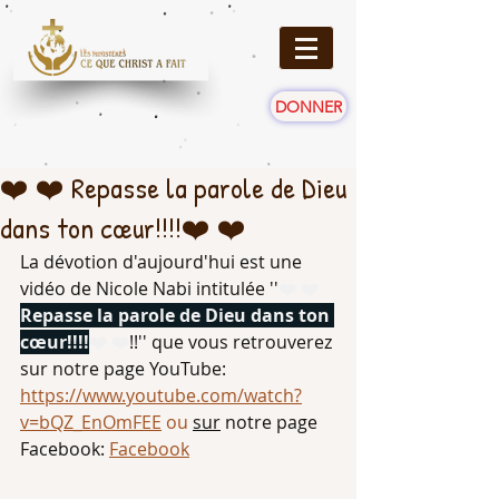
DONNER
❤️ ❤️ Repasse la parole de Dieu
dans ton cœur!!!!❤️ ❤️
La dévotion d'aujourd'hui est une 
vidéo de Nicole Nabi intitulée ''
❤️ ❤️
Repasse la parole de Dieu dans ton 
cœur!!!!
❤️
 ❤️
!!'' que vous retrouverez 
sur notre page YouTube: 
https://www.youtube.com/watch?
v=bQZ_EnOmFEE
 ou 
sur
 notre page 
Facebook: 
Facebook