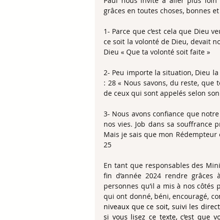
Paul nous invite à aller plus loi
grâces en toutes choses, bonnes et 
1- Parce que c’est cela que Dieu veut
ce soit la volonté de Dieu, devait 
Dieu « Que ta volonté soit faite »
2- Peu importe la situation, Dieu l
: 28 « Nous savons, du reste, que 
de ceux qui sont appelés selon son
3- Nous avons confiance que notre 
nos vies. Job dans sa souffrance pr
Mais je sais que mon Rédempteur est v
25
En tant que responsables des Minis
fin d’année 2024 rendre grâces à
personnes qu’il a mis à nos côtés 
qui ont donné, béni, encouragé, co
niveaux que ce soit, suivi les direct
si vous lisez ce texte, c’est que v