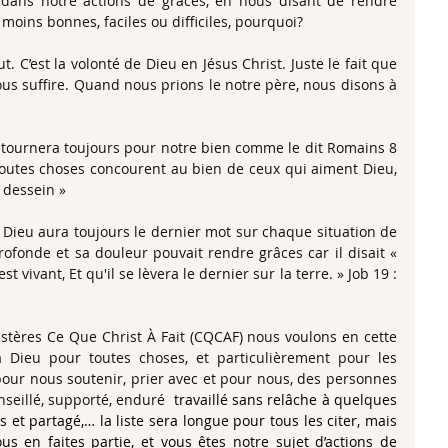
n dans notre actions de grâces, en nous disant de rendre 
moins bonnes, faciles ou difficiles, pourquoi?
. C’est la volonté de Dieu en Jésus Christ. Juste le fait que 
nous suffire. Quand nous prions le notre père, nous disons à 
a tournera toujours pour notre bien comme le dit Romains 8 
toutes choses concourent au bien de ceux qui aiment Dieu, 
 dessein »
Dieu aura toujours le dernier mot sur chaque situation de 
ofonde et sa douleur pouvait rendre grâces car il disait « 
ivant, Et qu'il se lèvera le dernier sur la terre. » Job 19 : 
tères Ce Que Christ À Fait (CQCAF) nous voulons en cette 
 Dieu pour toutes choses, et particulièrement pour les 
pour nous soutenir, prier avec et pour nous, des personnes 
nseillé, supporté, enduré 
 travaillé sans relâche à quelques 
s et partagé,… la liste sera longue pour tous les citer, mais 
ous en faites partie, et vous êtes notre sujet d’actions de 