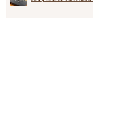
Appelle ce que tu veux voir
arriver!!!
Persévérer dans la sécheresse :
attendre la pluie et la provision
de Dieu!!!
L’amour pardonne-t-il tout ?
Notre Dieu est plus grand que