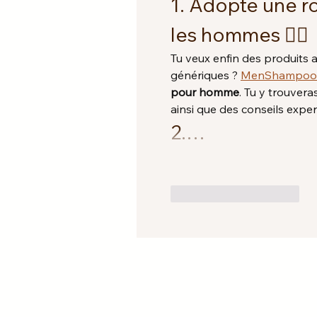
1. Adopte une ro
les hommes 💇‍♂️
Tu veux enfin des produits 
génériques ? 
MenShampoo
pour homme
. Tu y trouvera
ainsi que des conseils expe
2.…
J'aime
Répondre