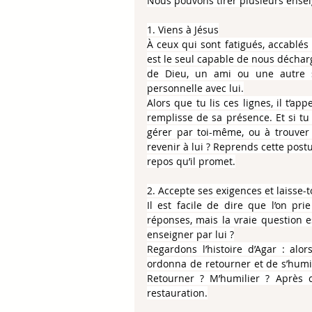
Nous pouvons tirer plusieurs ensei
1. Viens à Jésus
À ceux qui sont fatigués, accablés 
est le seul capable de nous déchar
de Dieu, un ami ou une autre so
personnelle avec lui.
Alors que tu lis ces lignes, il t’app
remplisse de sa présence. Et si tu 
gérer par toi-même, ou à trouver
revenir à lui ? Reprends cette postu
repos qu’il promet.
2. Accepte ses exigences et laisse-t
Il est facile de dire que l’on p
réponses, mais la vraie question es
enseigner par lui ?
Regardons l’histoire d’Agar : alors
ordonna de retourner et de s’humili
Retourner ? M’humilier ? Après ce
restauration.