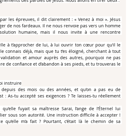
gnements des paroles de Jésus. Nous allons en tirer deux :
par les épreuves, il dit clairement : « Venez à moi ». Jésus 
ger de nos fardeaux. Il ne nous renvoie pas vers un homme 
lution humaine, mais il nous invite à une rencontre 
elle à t’approcher de lui, à lui ouvrir ton cœur pour qu’il le 
le connais déjà, mais que tu t’es éloigné, cherchant à tout 
 validation et amour auprès des autres, pourquoi ne pas 
re de confiance et d’abandon à ses pieds, et tu trouveras le 
oi instruire
rie depuis des mois ou des années, et qu’on a pas eu de 
t : As-tu accepté ses exigences ? Te laisses-tu réellement 
 qu’elle fuyait sa maîtresse Saraï, l’ange de l’Éternel lui 
er sous son autorité. Une instruction difficile à accepter ! 
 qu’elle m’a fait ? Pourtant, c’était là le chemin de sa 