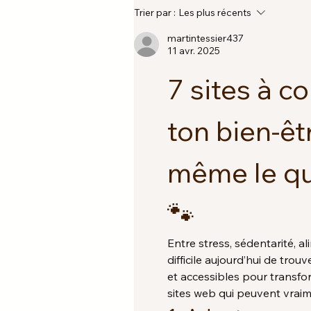
Trier par :
Les plus récents
martintessier437
11 avr. 2025
7 sites à c
ton bien-êt
même le quo
🐾
Entre stress, sédentarité, a
difficile aujourd’hui de trouv
et accessibles pour transfor
sites web qui peuvent vraime