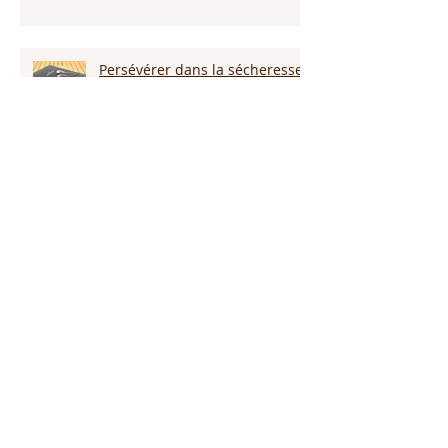
Persévérer dans la sécheresse :
attendre la pluie et la provision
de Dieu!!!
L’amour pardonne-t-il tout ?
Notre Dieu est plus grand que
notre géant !
Proclame le nom de Jésus !