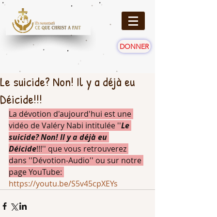
DONNER
Le suicide? Non! Il y a déjà eu
Déicide!!!
La dévotion d'aujourd'hui est une 
vidéo de Valéry Nabi intitulée ''
Le 
suicide? Non! Il y a déjà eu 
Déicide
!!!'' que vous retrouverez 
dans ''Dévotion-Audio'' ou sur notre 
page YouTube: 
https://youtu.be/S5v45cpXEYs