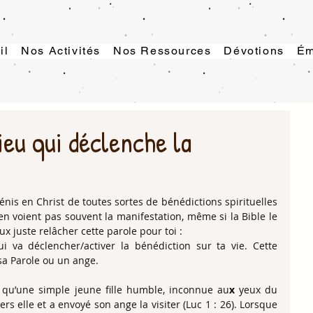
il
Nos Activités
Nos Ressources
Dévotions
Ém
ieu qui déclenche la
nis en Christ de toutes sortes de bénédictions spirituelles 
’en voient pas souvent la manifestation, même si la Bible le 
ux juste relâcher cette parole pour toi :
i va déclencher/activer la bénédiction sur ta vie. Cette 
 sa Parole ou un ange.
t qu’une simple jeune fille humble, inconnue au
x
 yeux du 
s elle et a envoyé son ange la visiter (Luc 1 : 26). Lorsque 