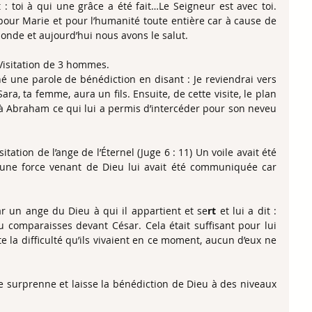
it : toi à qui une grâce a été fait…Le Seigneur est avec toi. 
pour Marie et pour l’humanité toute entière car à cause de 
monde et aujourd’hui nous avons le salut.
isitation de 3 hommes.
hé une parole de bénédiction en disant : Je reviendrai vers 
ra, ta femme, aura un fils. Ensuite, de cette visite, le plan 
 Abraham ce qui lui a permis d’intercéder pour son neveu 
ation de l’ange de l’Éternel (Juge 6 : 11) Un voile avait été 
 une force venant de Dieu lui avait été communiquée car 
r un ange du Dieu à qui il appartient et se
rt
 et lui a dit : 
tu comparaisses devant César. Cela était suffisant pour lui 
e la difficulté qu’ils vivaient en ce moment, aucun d’eux ne 
 te surprenne et laisse la bénédiction de Dieu à des niveaux 