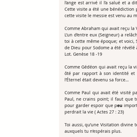
l’ange est arrivé il l’a salué et a d
Cette visite a été une bénédiction 
cette visite le messie est venu au 
Comme Abraham qui avait reçu la V
L’un d’entre eux (Seigneur) a relâc
toi à cette même époque; et voici, Sa
de Dieu pour Sodome a été révélé à
Lot. Genèse 18 -19
Comme Gédéon qui avait reçu la visit
ôté par rapport à son identité et
l’Éternel était devenu sa force…
Comme Paul qui avait été visité pa
Paul, ne crains point; il faut que 
pour garder espoir que p
eu 
import
perdrait la vie ( Actes 27 : 23)
Toi aussi, qu’une Visitation divine
auxquels tu n’espérais plus.