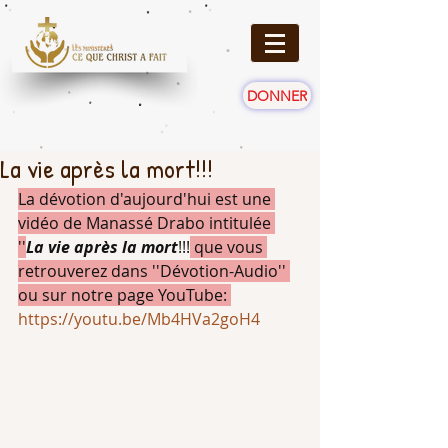
DONNER
La vie après la mort!!!
La dévotion d'aujourd'hui est une 
vidéo de Manassé Drabo intitulée 
''
La vie après la mort
!!!
 que vous 
retrouverez dans ''Dévotion-Audio'' 
ou sur notre page YouTube: 
https://youtu.be/Mb4HVa2goH4