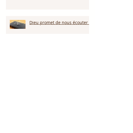
Dieu promet de nous écouter !
Appelle ce que tu veux voir
arriver!!!
Persévérer dans la sécheresse :
attendre la pluie et la provision
de Dieu!!!
L’amour pardonne-t-il tout ?