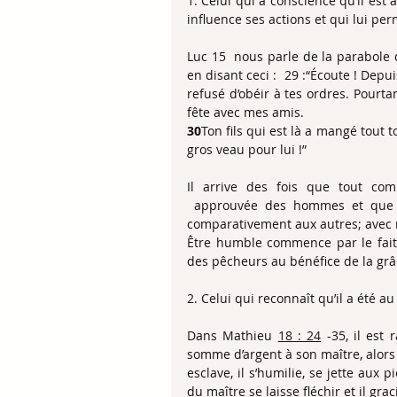
1. Celui qui a conscience qu’il est
influence ses actions et qui lui per
Luc 15  nous parle de la parabole d
en disant ceci :  29 :“Écoute ! Depui
refusé d’obéir à tes ordres. Pourta
fête avec mes amis.
30
Ton fils qui est là a mangé tout to
gros veau pour lui !”
Il arrive des fois que tout comm
 approuvée des hommes et que d
comparativement aux autres; avec 
Être humble commence par le fait
des pêcheurs au bénéfice de la grâ
2. Celui qui reconnaît qu’il a été au
Dans Mathieu 
18 : 24
 -35, il est
somme d’argent à son maître, alors
esclave, il s’humilie, se jette aux
du maître se laisse fléchir et il gr