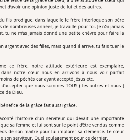
 au bénéfice de la grâce de Dieu, a une attitude de cœur qui 
met d’avoir une opinion juste de lui et des autres.
u fils prodigue, dans laquelle le frère interloque son père 
s de nombreuses années, je travaille pour toi. Je n’ai jamais 
nt, tu ne m’as jamais donné une petite chèvre pour faire la 
n argent avec des filles, mais quand il arrive, tu fais tuer le 
e ce frère, notre attitude extérieure est exemplaire, 
ans notre cœur nous en arrivons à nous voir parfait 
moins de péchés car ayant accepté Jésus etc.
 d’accepter que nous sommes TOUS ( les autres et nous ) 
ce de Dieu.
 bénéfice de la grâce fait aussi grâce.
 raconté l’histoire d’un serviteur qui devait une importante 
 que sa femme et lui sont sur le point d’être vendus comme 
 pieds de son maître pour lui implorer sa clémence. Le cœur 
acie son serviteur. Quel soulagement pour ce dernier.