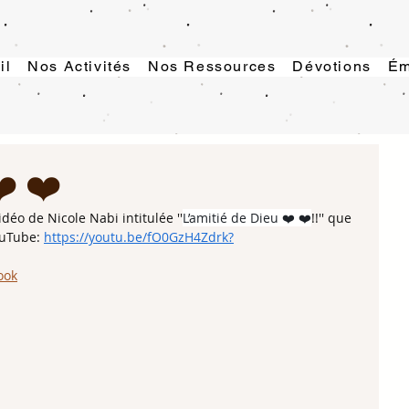
il
Nos Activités
Nos Ressources
Dévotions
Ém
❤️ ❤️
déo de Nicole Nabi intitulée ''
L’amitié de Dieu ❤️ ❤️
!!'' que 
uTube: 
https://youtu.be/fO0GzH4Zdrk?
ook