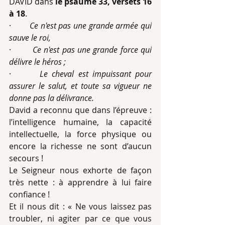
DAVID dans 
le psaume 33, versets 16 
à 18
.
·        
Ce n'est pas une grande armée qui 
sauve le roi,
·        
Ce n'est pas une grande force qui 
délivre le héros ;
·       
Le cheval est impuissant pour 
assurer le salut, et toute sa vigueur ne 
donne pas la délivrance.
David a reconnu que dans l’épreuve : 
l’intelligence humaine, la capacité 
intellectuelle, la force physique ou 
encore la richesse ne sont d’aucun 
secours !
Le Seigneur nous exhorte de façon 
très nette : à apprendre à lui faire 
confiance !
Et il nous dit : « Ne vous laissez pas 
troubler, ni agiter par ce que vous 