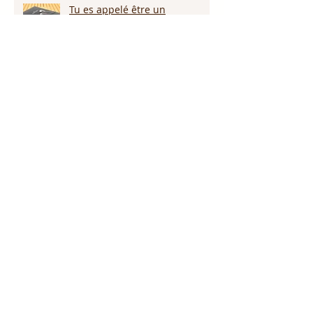
Tu es appelé être un
médiateur!!! Partie 1
Dieu promet de nous écouter !
Appelle ce que tu veux voir
arriver!!!
Persévérer dans la sécheresse :
attendre la pluie et la provision
de Dieu!!!