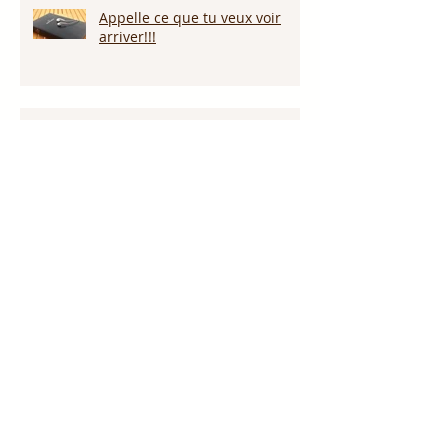
Appelle ce que tu veux voir
arriver!!!
Persévérer dans la sécheresse :
attendre la pluie et la provision
de Dieu!!!
L’amour pardonne-t-il tout ?
Notre Dieu est plus grand que
notre géant !