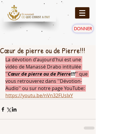
DONNER
Cœur de pierre ou de Pierre!!!
La dévotion d'aujourd'hui est une 
vidéo de Manassé Drabo intitulée 
''
Cœur de pierre ou de Pierre
!!!
'' que 
vous retrouverez dans ''Dévotion-
Audio'' ou sur notre page YouTube: 
https://youtu.be/nVn32FUsIxY