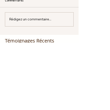
Commentaires
Rédigez un commentaire...
Témoignages Récents
Tu es appelé être un
médiateur!!! Partie 1
Dieu promet de nous écouter !